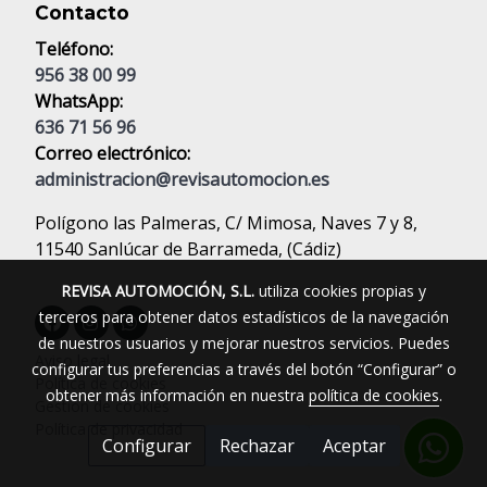
Contacto
Teléfono:
956 38 00 99
WhatsApp:
636 71 56 96
Correo electrónico:
administracion@revisautomocion.es
Polígono las Palmeras, C/ Mimosa, Naves 7 y 8,
11540 Sanlúcar de Barrameda, (Cádiz)
REVISA AUTOMOCIÓN, S.L.
utiliza cookies propias y
terceros para obtener datos estadísticos de la navegación
de nuestros usuarios y mejorar nuestros servicios. Puedes
Aviso legal
configurar tus preferencias a través del botón “Configurar” o
Política de cookies
obtener más información en nuestra
política de cookies
.
Gestión de cookies
Política de privacidad
Configurar
Rechazar
Aceptar